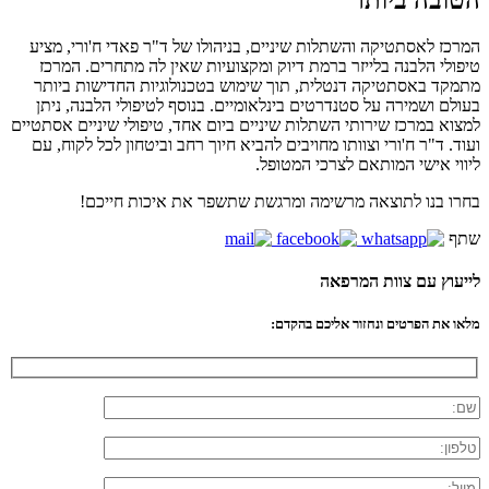
המרכז לאסתטיקה והשתלות שיניים, בניהולו של ד"ר פאדי ח'ורי, מציע
טיפולי הלבנה בלייזר ברמת דיוק ומקצועיות שאין לה מתחרים. המרכז
מתמקד באסתטיקה דנטלית, תוך שימוש בטכנולוגיות החדישות ביותר
בעולם ושמירה על סטנדרטים בינלאומיים. בנוסף לטיפולי הלבנה, ניתן
למצוא במרכז שירותי השתלות שיניים ביום אחד, טיפולי שיניים אסתטיים
ועוד. ד"ר ח'ורי וצוותו מחויבים להביא חיוך רחב וביטחון לכל לקוח, עם
ליווי אישי המותאם לצרכי המטופל.
בחרו בנו לתוצאה מרשימה ומרגשת שתשפר את איכות חייכם!
שתף
לייעוץ עם צוות המרפאה
מלאו את הפרטים ונחזור אליכם בהקדם: