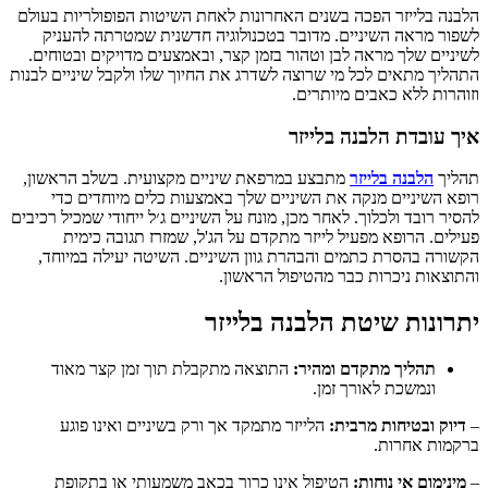
הלבנה בלייזר הפכה בשנים האחרונות לאחת השיטות הפופולריות בעולם
לשפור מראה השיניים. מדובר בטכנולוגיה חדשנית שמטרתה להעניק
לשיניים שלך מראה לבן וטהור בזמן קצר, ובאמצעים מדויקים ובטוחים.
התהליך מתאים לכל מי שרוצה לשדרג את החיוך שלו ולקבל שיניים לבנות
וזוהרות ללא כאבים מיותרים.
איך עובדת
הלבנה בלייזר
תהליך
הלבנה בלייזר
מתבצע במרפאת שיניים מקצועית. בשלב הראשון,
רופא השיניים מנקה את השיניים שלך באמצעות כלים מיוחדים כדי
להסיר רובד ולכלוך. לאחר מכן, מונח על השיניים ג׳ל ייחודי שמכיל רכיבים
פעילים. הרופא מפעיל לייזר מתקדם על הג'ל, שמזרז תגובה כימית
הקשורה בהסרת כתמים והבהרת גוון השיניים. השיטה יעילה במיוחד,
והתוצאות ניכרות כבר מהטיפול הראשון.
יתרונות שיטת
הלבנה בלייזר
תהליך מתקדם ומהיר:
התוצאה מתקבלת תוך זמן קצר מאוד
ונמשכת לאורך זמן.
–
דיוק ובטיחות מרבית:
הלייזר מתמקד אך ורק בשיניים ואינו פוגע
ברקמות אחרות.
–
מינימום אי נוחות:
הטיפול אינו כרוך בכאב משמעותי או בתקופת