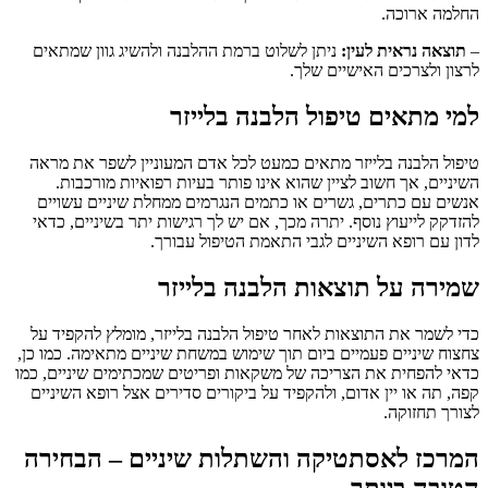
החלמה ארוכה.
–
תוצאה נראית לעין:
ניתן לשלוט ברמת ההלבנה ולהשיג גוון שמתאים
לרצון ולצרכים האישיים שלך.
למי מתאים טיפול
הלבנה בלייזר
טיפול הלבנה בלייזר מתאים כמעט לכל אדם המעוניין לשפר את מראה
השיניים, אך חשוב לציין שהוא אינו פותר בעיות רפואיות מורכבות.
אנשים עם כתרים, גשרים או כתמים הנגרמים ממחלת שיניים עשויים
להזדקק לייעוץ נוסף. יתרה מכך, אם יש לך רגישות יתר בשיניים, כדאי
לדון עם רופא השיניים לגבי התאמת הטיפול עבורך.
שמירה על תוצאות
הלבנה בלייזר
כדי לשמר את התוצאות לאחר טיפול הלבנה בלייזר, מומלץ להקפיד על
צחצוח שיניים פעמיים ביום תוך שימוש במשחת שיניים מתאימה. כמו כן,
כדאי להפחית את הצריכה של משקאות ופריטים שמכתימים שיניים, כמו
קפה, תה או יין אדום, ולהקפיד על ביקורים סדירים אצל רופא השיניים
לצורך תחזוקה.
המרכז לאסתטיקה והשתלות שיניים – הבחירה
הטובה ביותר