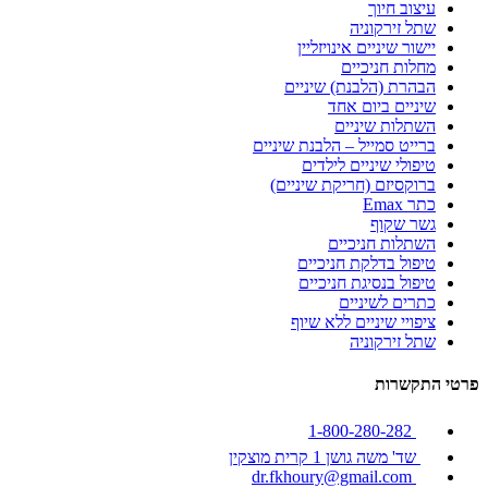
עיצוב חיוך
שתל זירקוניה
יישור שיניים אינויזליין
מחלות חניכיים
הבהרת (הלבנת) שיניים
שיניים ביום אחד
השתלות שיניים
ברייט סמייל – הלבנת שיניים
טיפולי שיניים לילדים
ברוקסיזם (חריקת שיניים)
כתר Emax
גשר שקוף
השתלות חניכיים
טיפול בדלקת חניכיים
טיפול בנסיגת חניכיים
כתרים לשיניים
ציפויי שיניים ללא שיוף
שתל זירקוניה
פרטי התקשרות
1-800-280-282
שד' משה גושן 1 קרית מוצקין
dr.fkhoury@gmail.com