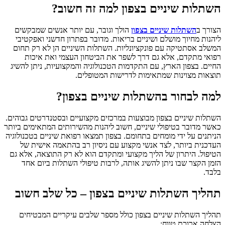
השתלות שיניים בצפון למה זה חשוב?
הצורך ב
השתלות שיניים בצפון
הולך וגובר, עם יותר אנשים שמבקשים
ליהנות מחיוך מושלם ושיניים בריאות. מדובר בפתרון חדשני ואפקטיבי
המשלב אסתטיקה עם פונקציונליות. השתלות השיניים הן לא רק תחום
רפואי מתקדם, אלא גם דרך לשפר את הביטחון העצמי ואת איכות
החיים. בצפון הארץ, עם התקדמות הטכנולוגיה והמקצועיות, ניתן להשיג
תוצאות מצוינות שמתאימות לדרישות המטופלים.
למה לבחור ב
השתלות שיניים בצפון
?
השתלות שיניים בצפון מבוצעות במרכזים מקצועיים ובסטנדרטים גבוהים.
כאשר מדובר בטיפולי שיניים, חשוב ליהנות מהשירותים המתאימים ביותר
הניתנים על ידי מומחים בתחומם. בצפון תמצאו רפואת שיניים בטכנולוגיה
העדכנית ביותר, לצד אנשי מקצוע עם ניסיון רב בהתאמה אישית של
הטיפול. היתרון של הליך מקצועי ומתקדם הוא לא רק התוצאה, אלא גם
הזמן הקצר שבו ניתן להשיג אותה, לרבות טיפולי השתלות ביום אחד
בלבד.
תהליך השתלות שיניים בצפון – כל שלב חשוב
תהליך השתלות שיניים בצפון כולל מספר שלבים עיקריים המבטיחים
הצלחה ארוכת טווח: