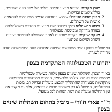
ייעוץ מקדים:
הרופא מבצע סקירה כללית של מצב הפה והשיניים,
כולל צילומים ובדיקות.
תכנון והכנת הטיפול:
שימוש בתוכנות הדמיה מתקדמות להתאמה
אישית של השתלים.
ביצוע ההשתלה:
הליך כירורגי שבו מבוצעת החדרת השתל ללסת
בצורה מדויקת ומבוססת טכנולוגיה.
מעקב ושיקום:
בקרות שוטפות לאחר ההשתלה להבטחת יציבות
השתל ושיקום אסתטי.
המטופלים בצפון נהנים מתוצאות אמינות וארוכות טווח המאפשרות חזרה
מהירה לשגרה.
יתרונות הטכנולוגיה המתקדמת בצפון
באזור הצפון, השתלות שיניים בצפון מלוות בשיטות טכנולוגיות
מהמתקדמות בעולם. צילומי תלת-ממד, הדמיות ממוחשבות וטכניקות
מתקדמות מבטיחות שהתהליך יתבצע ביעילות ובדיוק רב. בזכות
הטכנולוגיה, הטיפול לא רק משתפר מבחינה רפואית, אלא גם מקצר את
זמן ההחלמה ומעלה את רמת הנוחות לכל מטופל.
ד"ר פאדי ח'ורי – מוביל בתחום השתלות שיניים
בצפון