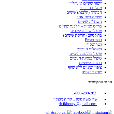
יישור שיניים אינויזליין
מחלות חניכיים
הבהרת (הלבנת) שיניים
שיניים ביום אחד
השתלות שיניים
ברייט סמייל – הלבנת שיניים
טיפולי שיניים לילדים
ברוקסיזם (חריקת שיניים)
כתר Emax
גשר שקוף
השתלות חניכיים
טיפול בדלקת חניכיים
טיפול בנסיגת חניכיים
כתרים לשיניים
ציפויי שיניים ללא שיוף
שתל זירקוניה
פרטי התקשרות
1-800-280-282
שד' משה גושן 1 קרית מוצקין
dr.fkhoury@gmail.com