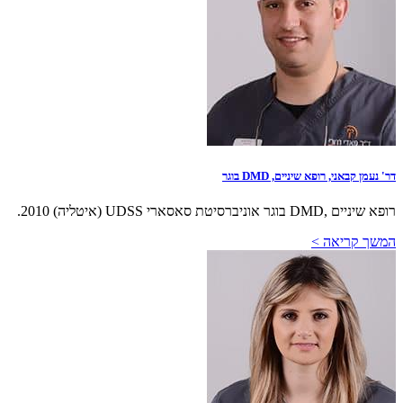
דר' נעמן קבאני, רופא שיניים, DMD בוגר
רופא שיניים ,DMD בוגר אוניברסיטת סאסארי UDSS (איטליה) 2010.
המשך קריאה >