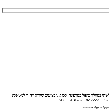
י במהלך טיפול במרפאה. לכן אנו מציעים שירות ייחודי למטופלינו,
 ע"י הרפלקסולוג המומחה עודד דואר.
ל דנטלי כירורגי.