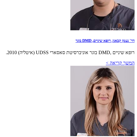
דר' נעמן קבאני, רופא שיניים, DMD בוגר
רופא שיניים ,DMD בוגר אוניברסיטת סאסארי UDSS (איטליה) 2010.
המשך קריאה >