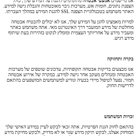
אנו מיישמים
אמצעי אבטחה
מתקדמים להגנת על המידע שלך, כולל
הצפנת נתונים, חומות אש, מערכות גיבוי מאובטחות והגבלת גישה למידע.
האתר משתמש בטכנולוגיית הצפנה SSL להגנת המידע במהלך העברתו.
למרות מאמצינו להגן על המידע שלך, אנו לא יכולים להבטיח אבטחה
מוחלטת של מידע המועבר דרך האינטרנט מאי. אתה משתמש באתר
ומעביר מידע על אחריותך העצמית ומומלץ לנקוט בזהירות בעת שיתוף
מידע רגיש.
בקרה ותחזוקה
אנו מבצעים בדיקות אבטחה תקופתיות, עדכונים שוטפים של מערכות
האבטחה ומנהלים מעקב אחר גישה למידע. במקרה של אירוע אבטחה
חמור, נפעל לטיפול מיידי בבעיה ונודיע למשתמשים המושפעים בהתאם
לדרישות החוק.
זכויות המשתמש
בהתאם לחוק הגנת הפרטיות, אתה זכאי לבקש לעיין במידע האישי שלך
המוחזק אצלנו, לבקש תיקון מידע שגוי או לא מדויק, ולבקש מחיקת מידע