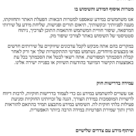
מטרות איסוף המידע והשימוש בו
אנו משתמשים במידע שאספנו למטרות הבאות: הפעלת האתר ותחזוקתו,
מענה לפניותיך ובקשותיך, תיאום תורים ופגישות, שליחת מידע על שירותי
המרפאה, שיפור חוויית המשתמש והתאמת התוכן לצרכיך, ניתוח
סטטיסטי של השימוש באתר לצורכי שיפור מק.
במקרים בהם אתה מבקש לקבל עדכונים שיווקיים על שירותים חדשים
או מבצעים מיוחדים, נשתמש בפרטי ההתקשרות שלך אך ורק לאחר
קבלת הסכמתך המפורשת. אתה רשאי לבטל את הסכמתך בכל עת
באמצעות הקישור המיועד בהודעות השיווק או בפנייה ישירה אלינו.
עמידה בדרישות חוק
אנו עשויים להשתמש במידע גם כדי לעמוד בדרישות חוקיות, לרבות דיווח
לרשויות המוסמכות במידת הצורך, הגנה על זכויותינו החוקיות ומניעת
פעילות בלתי חוקית לת. השימוש במידע מתבצע תמיד בהתאם להוראות
הדין ותוך שמירת הפרטיות במידה הרבה ביותר האפשרית.
שיתוף מידע עם צדדים שלישיים