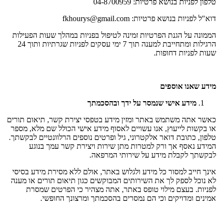
טלפון לפניות בנושא פרטיות: 04-8700959
דוא"ל לפניות בנושא פרטיות: fkhourys@gmail.com
הממונה על הגנת הפרטיות זמינה לטיפול בפניות במהלך שעות הפעילות
הרגילות ומתחייבת למענה תוך 7 ימי עסקים לפניות שגרתיות ותוך 24
שעות לפניות דחופות.
מידע שאנו אוספים
מידע אישי שנמסר על ידך ובהסכמתך
כאשר אתה משתמש באתר ומזין מידע בטפסי יצירת קשר, תיאום תורים
או בקשות לייעוץ, אנו עשויים לאסוף מידע אישי הכולל שם מלא, מספר
טלפון, כתובת דואר אלקטרוני, גיל ופרטים נוספים הרלוונטיים לבקשתך.
המידע נאסף אך ורק למטרות מתן שירות ויצירת קשר עמך בנוגע
לבקשתך לקבלת מידע על שירותי המרפאה.
אינך חייב למסור כל מידע ולגלוש באתר, אולם ללא מסירת מידע בסיסי
לא נוכל לספק לך את השירותים המבוקשים כגון תיאום תורים או מענה
לפניות. בעצם מילוי טופס באתר, אתה מצהיר כי הפרטים שמסרת
אמינים ומדויקים וכי הם נמסרים בהסכמתך ומרצונך החופשי.