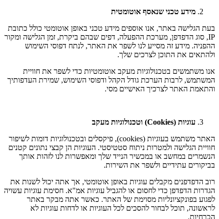
מידע טכני שנאסף אוטומטית
בעת הגלישה באתר, אנו אוספים מידע טכני באופן אוטומטי כולל כתובת
IP, סוג הדפדפן, מערכת ההפעלה, דפים שבהם ביקרת, זמן הגלישה ומקור
ההפניה. מידע זה מסייע לנו לשפר את האתר, לנתח דפוסי השימוש
ולהתאים את התוכן לצרכים שלך.
אנו משתמשים בטכנולוגיות מעקב אוטומטיות כדי לשפר את חוויית
המשתמש, לרבות הערכת גודל הקהל ודפוסי השימוש, שמירת העדפותיך
והתאמת האתר לצרכיך האישיים מסי.
עוגיות (
Cookies
) וטכנולוגיות מעקב
האתר משתמש בעוגיות (cookies), פיקסלים ובטכנולוגיות דומות לשיפור
חוויית הגלישה ולמטרות ניתוח סטטיסטי. העוגיות הן קבצי נתונים קטנים
הנשמרים במחשב או במכשיר הנייד שלך ומאפשרות לנו לזהות אותך
בביקורים עתידיים ולשפר את השירות.
רוב הדפדפנים מקבלים עוגיות באופן אוטומטי, אך אתה יכול לשנות את
הגדרות הדפדפן כדי לחסום או להגביל עוגיות אמ"א. חסימת עוגיות עשויה
לפגוע בפונקציונליות מסוימת של האתר. כאשר אתה מבקר באתר
לראשונה, תוכל לבחור להסכים לכל העוגיות או לדחות עוגיות לא
הכרחיות.