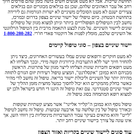
תחושת שייכות. אבל לא מעט אנשים חשים בושה בזמן שהם פורסים חיוך
רחב אל עבר האהובים שלהם, שכן גם בגילאים מבוגרים וגם בגילאים
צעירים ישנם לא מעט הסובלים משיניים לא ישרות הגורמות גם לירידה
בתחושת הבטחון. כיום טיפולי של יישור שיניים בצפון בדרום ובמרכז,
נחשב לבין הטיפולים הפופולריים ביותר וניתן למצוא מגוון של טיפולים
שונים ליישור השיניים. על מנת לבצע התאמה מרבית בין הטיפול הרלוונטי
אל השיניים שלכם, מומלץ לפנות אל דוקטור פאדי חו'רי.
1-800-280-282
יישור שיניים בצפון – סוגי טיפול קיימים
לא מעט חוקרים ורופאים שונים עמלו בעשורים האחרונים, כיצד ניתן
להחזיר חיוך ישר ללא התערבות כירורגית קשה מידי, ובכך הצליחו לא
מעט רופאים וחברות שונות הצליחו לייצר מגוון של פתרונות. הראשון
מבניהם הוא כמובן "אקסלדנט", המציע טיפול רעידות יזום הגורם לתזוזה
מהירה יותר של השיניים וליכולת יישור בריאה. טיפול זה נחשב לדי מהיר
כאשר בחלק מהמקרים הוא יכול לחסוך כמעל מחצית מזמן ההליך של
יישור שיניים סטנדרטי. עם זאת טיפול זה היננו די חדש בישראל ולכן יש
למצוא רופא המתמחה בסוג טיפול זה.
טיפול נוסף הוא כמובן ה"קלייר אליינר" אשר מציע קשתיות שקופות
ובאורך טיפול של בין שלושה עד ארבעה שבועות. טיפול זה נחשב לטיפול
"לייט" והוא מתאים בעיקר עבור התערבויות מינימליות בין רווחי השן, אך
אינו עונה על צורך ביישור שיניים רחב יותר.
עוד סוגים ליישור שיניים בקריות ואזור הצפון