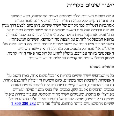
יישור שיניים בקריות
עולם רפואת השיניים הולך ומתפתח בשנים האחרונות, כאשר מספר
הפתרונות הקיים לכל בעיה דנטלית הולך וגדל. אך גם עבור בעיות
אסתטיות דנטליות כמו מקרים של יישור שיניים, ניתן כיום לבצע דרך מגוון
פעולות ודרכים ועם זאת כאשר מחפשים אחר יישור שיניים בקריות או
בתל אביב אנו נקבל כמות גדולה של סוגי טיפול. לכן הרבה לפני הבחירה
ברופא המטפל או לחתום על הצעת מחיר מרופא השיניים המשפחתי,
חשוב להכיר אילו סוגים של יישור שיניים קיימים כיום ומה הרלוונטיות של
טיפולים אלו עבור כל מטופל. ועל מנת לבחור את יישור השיניים
האפקטיבי ביותר עבורכם, מומלץ להגיע אל דוקטור פאדי חו'רי ולהנות
ממגוון טיפולי שיניים מתקדמים הכוללים גם יישור שיניים.
טיפולים נוספים
כל מי שמחפש יישור שיניים בקריות או בכל מקום אחר, בטח חשוב על
האפשרות להדבקת גשר בשיניים. כיום השיטה הזו יכולה להתבצע אחרת
גם עבור מבוגרים, כאשר קיימים כיום טיפולים ליישור שיניים בעזרת
סמכים הדבוקים אל גב השן. סמכים אלו בעלי מנגנון נעילה ועשויים
מפורצלן או מתכת, ומעניקים יישור מהיר ואסתטי. ובעבור בחירת טיפולי
שיניים די קריטיים, מומלץ לפנות אל דוקטור פאדי חו'רי המציע טיפולי
שיניים מהמקצועיים ביותר בתחום. צלצלו עוד היום
1-800-280-282