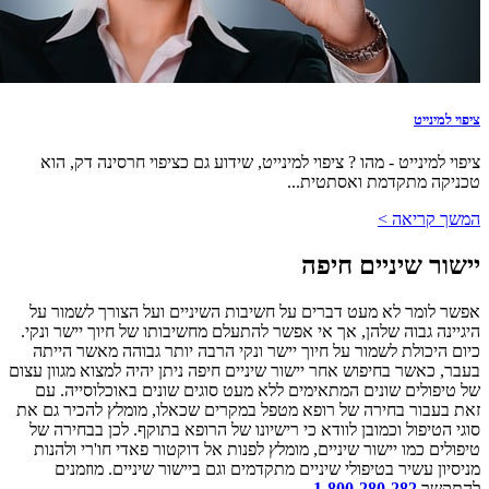
ציפוי למינייט
ציפוי למינייט - מהו ? ציפוי למינייט, שידוע גם כציפוי חרסינה דק, הוא
טכניקה מתקדמת ואסתטית...
המשך קריאה >
יישור שיניים חיפה
אפשר לומר לא מעט דברים על חשיבות השיניים ועל הצורך לשמור על
היגיינה גבוה שלהן, אך אי אפשר להתעלם מחשיבותו של חיוך יישר ונקי.
כיום היכולת לשמור על חיוך יישר ונקי הרבה יותר גבוהה מאשר הייתה
בעבר, כאשר בחיפוש אחר יישור שיניים חיפה ניתן יהיה למצוא מגוון עצום
של טיפולים שונים המתאימים ללא מעט סוגים שונים באוכלוסייה. עם
זאת בעבור בחירה של רופא מטפל במקרים שכאלו, מומלץ להכיר גם את
סוגי הטיפול וכמובן לוודא כי רישיונו של הרופא בתוקף. לכן בבחירה של
טיפולים כמו יישור שיניים, מומלץ לפנות אל דוקטור פאדי חו'רי ולהנות
מניסיון עשיר בטיפולי שיניים מתקדמים וגם ביישור שיניים. מוזמנים
להתקשר
1-800-280-282