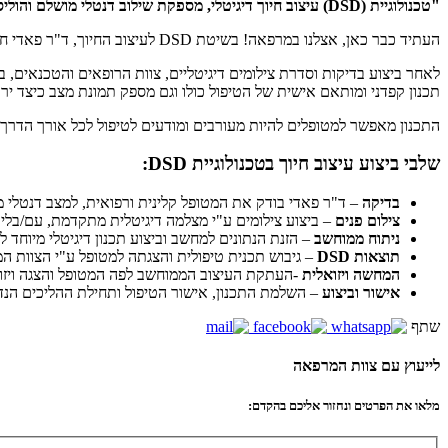
"טכנולוגיית (DSD) עיצוב חיוך דיגיטלי, מספקת שילוב דנטלי מושלם והוליסטי המייצר עבור
העתיד כבר כאן, אצלנו במרפאה! בשיטת DSD לעיצוב החיוך, ד"ר פאדי ח'ורי והצוות המקצועי המעולה שלנו מעצבים את המקרה עוד לפני תחילת הטיפול וכדי לקבל תכנית טיפולית מדויקת ביותר.
תכנון קפדני ומותאם אישית של הטיפול כולו וגם מספק תמונת מצב כיצד י
התכנון מאפשר למטופלים להיות מעורבים ומודעים לטיפול לכל אורך הדרך,
שלבי ביצוע עיצוב חיוך בטכנולוגיית DSD:
בדיקה
– ד"ר פאדי בודק את המטופל קלינית ורפואית, למצב דנטלי מ
צילום פנים
– ביצוע צילומים ע"י מצלמה דיגיטלית מתקדמת, עם/בלי ח
ניתוח ממוחשב
– הזנת הנתונים למחשב וביצוע תכנון דיגיטלי מיוחד
תוצאות DSD
– גיבוש תכנית טיפולית והצגתה למטופל ע"י הצוות המ
המחשה ויזואלית
-העתקת העיצוב הממוחשב לפה המטופל והצגה ויזו
אישור וביצוע
– השלמת התכנון, אישור הטיפול ותחילת ההליכים הנ
שתף
לייעוץ עם צוות המרפאה
מלאו את הפרטים ונחזור אליכם בהקדם: