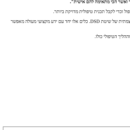
תר ואשר הכי מתאימה להם אישית".
לאחר ביצוע בדיקות וסדרת צילומים דיגיטליים, צוות הרופאים והטכנאים, בראשות ד"ר ח'ורי כמובן, מעביר את הנתונים לתוכנת המחשב הייעודית והעוצמתית של שיטת DSD. כלים אלו יחד עם ידע מקצועי מעולה מאפשר
ליך הטיפולי כולו.