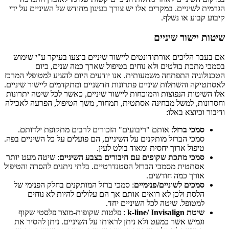
הגרמית לשיניים. במקרים אלו יש צורך בעיגון מחודש של השיניים על ידי
קיבוע קבוע או נשלף.
שיטות יישור שיניים
אם בעבר הליכים אורתודונטים ליישור שיניים בוצעו בעיקר ע"י שימוש
בסמכי מתכת בולטים ולא נוחים בטיפול שארך כמה שנים, כיום
הטכנולוגיה התפתחה משמעותית. אנו יודעים היום להציע למטופלי המרכז
לאסתטיקה והשתלות שיניים פתרונות חדשניים ומתקדמים ליישור שיניים.
אלו השיטות הנפוצות והמוכחות ליישור שיניים, כאשר לכל שיטה יתרונות
וחסרונות, למשל מבחינה אסתטית, תמחור, משך הטיפול, הפרעה לאכילה
ודיבור וכיוצא באלו:
סמכי ברזל
: אותם "ריבועים" הזכורים לרבים מתקופת ילדותם.
סמכי הברזל מותקנים על השיניים, הם פועלים על כל השיניים בפה.
טיפול ארוך יחסית ומאוד בולט לעין.
סמכי מתכת שקופים עם חיבורים בצבע השיניים
: שיטה מעט יותר
אסתטית מסמכי הברזל הסטנדרטיים. בלתי ניתנים להסרה והטיפול
אורך כמה חודשים.
סמכים לשוניים/פנימיים
: סמכי ברזל המותקנים בחלק הפנימי של
הלסת ולכן לא רואים אותם אך הם עלולים להיות לא נוחים
למטופל. שיטה לכל השיניים יחד.
שיטת k-line/ Invisalign
: פלטות שקופות-מוצר פלסטי שקוף
וגמיש אשר כמעט ולא ניתן לראותו על השיניים. ניתן להסיר את