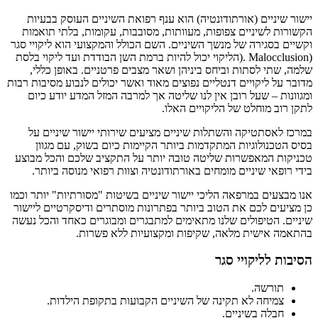
יישור שיניים (אורתודונטיה) הוא ענף רפואת השיניים העוסק בבעיות
הקשורות לשיניים צפופות, מעוותות, מסובבות, עקומות, בלתי תואמות
וקשיים בסגירה של מנשך השיניים. השם הכולל והמקצועי הוא ליקויי סגר
(Malocclusion .(הליקוי יכול להיות ברמת השן הבודדת ועד ליקוי בלסת
שלמה, שתי לסתות וביחס ביניהן ושאר מצבים פרטניים. באופן כללי,
מדובר על ליקויים דנטליים נפוצים מאוד ואשר יכולים לנבוע מסיבות רבות
ומגוונות – שעל רובן אין לנו שליטה אך למרבה המזל המדע יודע כיום
לתקן רוב מוחלט של הליקויים האלו.
במרכז לאסתטיקה והשתלות שיניים מציעים שירותי יישור שיניים על
בסיס הטכנולוגיות המתקדמות ביותר הקיימות כיום בשוק, עם מגוון
טכניקות המאפשרות שליטה טובה יותר על התקציב שלכם והכל מבוצע
בידי רופאי שיניים מומחים באורתודונטיה וצוות רפואי מנוסה ביותר.
אנו מבצעים במרפאה הליכי יישור שיניים בשיטות "מסורתיות" יותר וכמו
כן מציעים לכם את הטוב ביותר בפתרונות מוסתרים ודיסקרטיים ליישור
שיניים. הטיפולים שלנו מתאימים למתבגרים ומבוגרים כאחד והכל נעשה
בהתאמה אישית מלאה, שקיפות ומקצועיות ללא פשרות.
הסיבות לליקויי סגר
תורשה.
צמיחה לא תקינה של השיניים הקבועות בתקופת הילדות.
חבלה בשיניים.