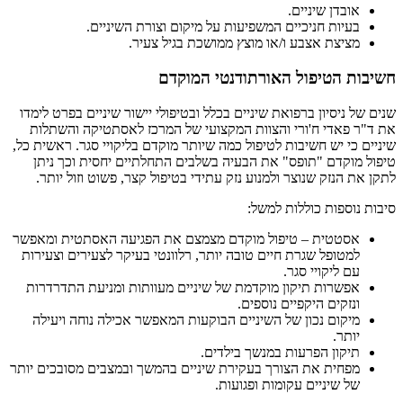
אובדן שיניים.
בעיות חניכיים המשפיעות על מיקום וצורת השיניים.
מציצת אצבע ו/או מוצץ ממושכת בגיל צעיר.
חשיבות הטיפול האורתודנטי המוקדם
שנים של ניסיון ברפואת שיניים בכלל ובטיפולי יישור שיניים בפרט לימדו
את ד"ר פאדי ח'ורי והצוות המקצועי של המרכז לאסתטיקה והשתלות
שיניים כי יש חשיבות לטיפול כמה שיותר מוקדם בליקויי סגר. ראשית כל,
טיפול מוקדם "תופס" את הבעיה בשלבים התחלתיים יחסית וכך ניתן
לתקן את הנזק שנוצר ולמנוע נזק עתידי בטיפול קצר, פשוט וזול יותר.
סיבות נוספות כוללות למשל:
אסטטית – טיפול מוקדם מצמצם את הפגיעה האסתטית ומאפשר
למטופל שגרת חיים טובה יותר, רלוונטי בעיקר לצעירים וצעירות
עם ליקויי סגר.
אפשרות תיקון מוקדמת של שיניים מעוותות ומניעת התדרדרות
ונזקים היקפיים נוספים.
מיקום נכון של השיניים הבוקעות המאפשר אכילה נוחה ויעילה
יותר.
תיקון הפרעות במנשך בילדים.
מפחית את הצורך בעקירת שיניים בהמשך ובמצבים מסובכים יותר
של שיניים עקומות ופגועות.