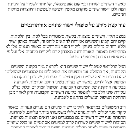
כאשר השיניים ישרות ובמיקום אופטימאלי, קל יותר לשמור על היגיינת
הפה ולכן יישור שיניים מוקדם מקטין חשיפה לעששת והיווצרות מחלות
חניכיים.
עוד קצת מידע על טיפולי יישור שיניים אורתודנטיים
במצב תקין, השיניים נמצאות בקשת סימטרית בכל לסת. בין הלסתות
קיים יחס קבוע והשיניים אמורות להתאים ליחס זה, לצמוח באופן ישיר
וללא רווחים גדולים ביניהן. ליקויי הסגר מתרחשים כאשר תנאים אלו לא
מתקיימים כאמור. האורתודונט מאבחן קיום ליקויים ביחסים אלו ועל פי
הממצאים מתוכנן ומבוצע הטיפול.
הגיל הרלוונטי לטיפולי יישור שיניים הוא לקראת גמר בקיעת השיניים
הקבועות, אך בהחלט אנו מבצעים את הטיפולים גם למבוגרים שהחליטו
שהם רוצים מראה שיניים תקין וסימטרי. לעיתים, יש צורך בהקדמת
הטיפול אצל ילדים, כאשר יש בעיות בשיני החלב הגורמות להפרעה
בבקיעה התקינה של השיניים הקבועות. הטיפול המוקדם יכלול בד"כ
עקירת שיני חלב כדי לאפשר בקיעת השיניים הקבועות ורק לאחר מכן
התחלת הטיפול המשלים בהתאם לאבחנה.
רוב המטופלים במרפאה להליכי יישור שיניים הם נערים ונערות, כאשר
ליקויי סגר יכולים להיות גורם שלילי משמעותי ביותר עליהם. לאחרונה,
התפתח ענף יישור השיניים גם במבוגרים ואנו רואים תוצאות מצוינות.
הסיבות ליישור שיניים קשורות לרוב למניעים אסתטיים או בגלל שינויים
במיקום השיניים לאחר מחלות חניכיים קשות שגרמו לאובדן התמיכה