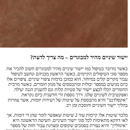
יישור שיניים מהיר למבוגרים – מה צריך לדעת?
כאשר מדובר בטיפול כמו יישור שיניים מהיר למבוגרים חשוב להכיר את
מספר סוגי הטיפולים הקיימים, כאשר הראשון מבניהם ונחשב לטיפול
עבור מקרים קלים במיוחד, הוא כמובן בדמות ציפויי שיניים. ציפויים אלו
כיום מגיעים במספר יכולות ומתבססים על מגוון חומרים, כאשר מרבית
החומרים יוכלו לבצע יישור של סטיות קלות וגם להעניק הגנה יעילה
ואפקטיבית לשיניים שלנו. דרך נוספת ודי חדשנית כיום נקראת
"אקסלדנט" והיא מתבססת על שיטות של רעידות יזומות, אשר עוזרות
בהליך יישור השיניים וחוסכת זמן רב.
מלבד שיטות אלו קיימות עוד 2 שיטות שאפשר לומר שהן די דומות, אך
לאו דווקא מתאימות לכל סוגי יישור השיניים. השיטה הראשונה היא
"אינוזליין" והיא נעזרת בסמכים שקופים ומצוינת עבור הזזה של מספר