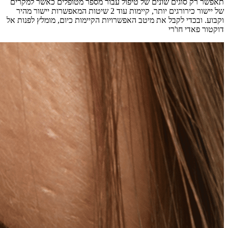
תאפשר רק סוגים שונים של טיפול עבור מספר מטופלים כאשר למקרים
של יישור כירורגים יותר, קיימות עוד 2 שיטות המאפשרות יישור מהיר
וקבוע. ובכדי לקבל את מיטב האפשרויות הקיימות כיום, מומלץ לפנות אל
דוקטור פאדי חו'רי