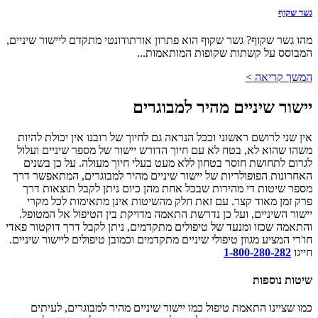
גשר שקוף
מהו גשר שקוף? גשר שקוף הוא פתרון אורתודונטי מתקדם ליישור שיניים,
המבוסס על קשתות שקופות המותאמות...
המשך קריאה >
יישור שיניים מהיר למבוגרים
אין שני לרושם ראשוני וככל הנראה גם לחיוך של רובנו אין יכולת להיות
משהו שהוא לא, בטח לא עם חיוך הדורש יישור של מספר שיניים ועלול
לגרום לתחושת חוסר בטחון ללא מעט בעלי חיוך מעולה. על כן בשנים
האחרונות הפופולריות של יישור שיניים מהיר למבוגרים, המתאפשר דרך
מספר שיטות די מהירות שבכל אחת מהן כיום ניתן לקבל תוצאות דרך
פרק זמן מאוד קצר. עם זאת חלק מהשיטות אינן מתאימות לכל מקרי
יישור השיניים, ועל כן נדרשת התאמה מדויקת בין הטיפול אל המטופל.
והתאמה שכזו ומנעד של טיפולים מתקדמים, ניתן לקבל דרך דוקטור פאדי
חו'רי המציע מגוון טיפולי שיניים מתקדמים וכמובן טיפולים ליישור שיניים.
חייגו
1-800-280-282
שיטות נוספות
כמו שציינו התאמת טיפול כמו יישור שיניים מהיר למבוגרים, לעיתים