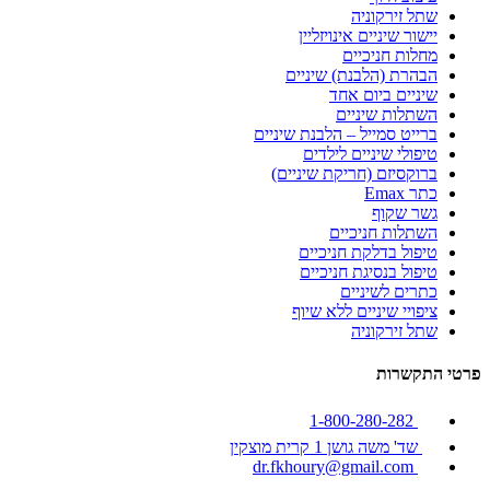
שתל זירקוניה
יישור שיניים אינויזליין
מחלות חניכיים
הבהרת (הלבנת) שיניים
שיניים ביום אחד
השתלות שיניים
ברייט סמייל – הלבנת שיניים
טיפולי שיניים לילדים
ברוקסיזם (חריקת שיניים)
כתר Emax
גשר שקוף
השתלות חניכיים
טיפול בדלקת חניכיים
טיפול בנסיגת חניכיים
כתרים לשיניים
ציפויי שיניים ללא שיוף
שתל זירקוניה
פרטי התקשרות
1-800-280-282
שד' משה גושן 1 קרית מוצקין
dr.fkhoury@gmail.com