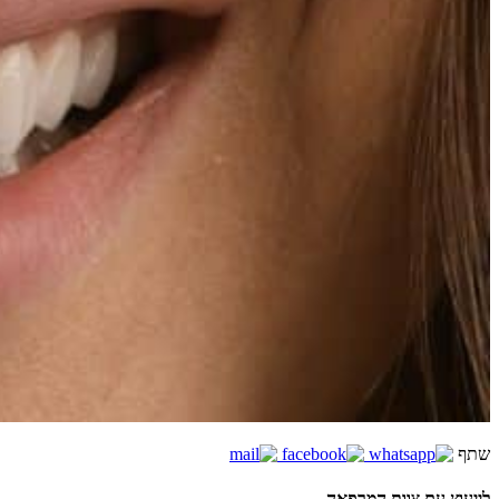
שתף
לייעוץ עם צוות המרפאה