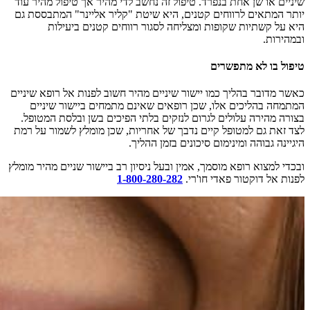
שיניים או שן אחת בנפרד. טיפול זה נחשב לדי מהיר אך טיפול מהיר עוד
יותר המתאים לרווחים קטנים, היא שיטת "קליר אליינר" המתבססת גם
היא על קשתיות שקופות ומצליחה לסגור רווחים קטנים ביעילות
ובמהירות.
טיפול בו לא מתפשרים
כאשר מדובר בהליך כמו יישור שיניים מהיר חשוב לפנות אל רופא שיניים
המתמחה בהליכים אלו, שכן רופאים שאינם מתמחים ביישור שיניים
בצורה מהירה עלולים לגרום לנזקים בלתי הפיכים בשן ובלסת המטופל.
לצד זאת גם למטופל קיים נדבך של אחריות, שכן מומלץ לשמור על רמת
היגיינה גבוהה ומינימום סיכונים בזמן ההליך.
ובכדי למצוא רופא מוסמך, אמין ובעל ניסיון רב ביישור שניים מהיר מומלץ
לפנות אל דוקטור פאדי חו'רי.
1-800-280-282