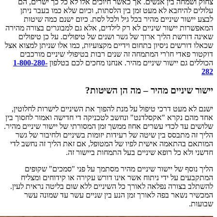
צחוק ושמחה בין אנשים. אך כאשר חיוכים אלו לא כל כך ישרים, הם
עלולים להיחבא לא מעט זמן בין הלסתות, וכיום שלא כמו בעבר ניתן
לבצע יישור שיניים מהיר בכל גיל ולכל לסת. כיום ישנם כמה שיטות
המאפשרות יישור שיניים לא רק לילדים, אלא גם למבוגרים בצורה מהירה
שאינה דורשת הליך ארוך של גשר ושנים של טיפולים. על כן טיפולים
שכאלו דורשים ניסיון בתחום וידיים מקצועיות, כמו אלו שניתן למצוא אצל
דוקטור פאדי חו'רי המתמחה זה שנים רבות בטיפולי שיניים מורכבים
הכוללים גם יישור שיניים מהיר. אנחנו מחכים לכם בטלפון
1-800-280-
282
יישור שיניים מהיר – מה הן השיטות?
ישנם לא מעט דרכי טיפול על מנת להפוך את השיניים לישרות לחלוטין,
אחד מהם נקרא "אקסלדנט" ונחשב לטכניקה די חדישה ואמור לחסוך בין
שלושים עד לכדי עשרים אחוז ממשך זמן המסורתי של יישור שיניים מהיר.
הליך זה מתבסס בין שיטה של רעידות יזומות בשיניים ולחיבור של גשר
המותאם בהתאמה אישית לפיו של המטופל, אם זאת הליך זה נחשב לדי
חדשני ולא כל רופא שיניים בעל התמחות ביישור זה.
הליך נוסף של יישור שיניים מהיר מסתמך על פני "סמכים" שקופים
המתקבעים על ידי ניתוח אשר אינו דורש עקירה או קידוחים ומצליח
להשתלב בצורה נפלאה לאורך כל השיניים ללא שום בליטה נראית לעין.
המכשיר נשאר בפה לאורך זמן הנע בין שניים עשר עד שמונה עשר
שבועות.