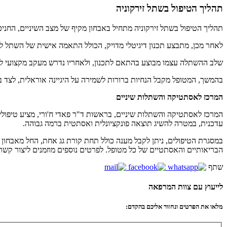
תהליך הטיפול בשתל זירקוניה
תהליך הטיפול בשתל זירקוניה מתחיל באבחון מקיף של מצב השיניים, החניכ
לאחר מכן, מתבצע תכנון דיגיטלי מדויק, הכולל התאמה אישית של השתל ל
שלב ההשתלה עצמו מבוצע בהתאם לתכנון, ולאחריו נדרש מעקב מקצועי 
בהמשך, המטופל מקבל הנחיות ברורות לשמירה על היגיינה אוראלית, לצד 
המרכז לאסתטיקה והשתלות שיניים
המרכז לאסתטיקה והשתלות שיניים, בראשות ד"ר פאדי ח'ורי, מציע טיפולים
עדכנית, במטרה להשיג תוצאה פונקציונלית ואסתטית ברמה גבוהה.
במסגרת הטיפולים, ניתן לקבל מענה כולל תחת קורת גג אחת, החל מאבחון ו
הבריאותיים והאסתטיים של כל מטופל. לפרטים נוספים מוזמנים ליצור קש
שתף
לייעוץ עם צוות המרפאה
מלאו את הפרטים ונחזור אליכם בהקדם: