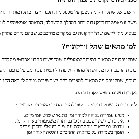
היישום של שתל זירקוניה נשען על טכנולוגיות תכנון וייצור מתקדמות. הת
גישה זו מאפשרת דיוק גבוה יותר במהלך ההשתלה, התאמה אופטימלית למט
בנוסף, ניתן ליישם שתל זירקוניה גם במקרים מורכבים, שבהם נדרש פתרון
למי מתאים שתל זירקוניה?
שתל זירקוניה מתאים במיוחד למטופלים שמחפשים פתרון אסתטי מתקדם ל
בזכות הרכבו הקרמי, השתל מהווה חלופה רלוונטית עבור מטופלים עם רגיש
בנוסף, שתל זירקוניה מתאים למצבים בהם יש חשיבות גבוהה למראה החניכיי
נקודות חשובות שיש לקחת בחשבו
לפני בחירה בשתל זירקוניה, חשוב להכיר מספר מאפיינים מרכזיים:
מציע עמידות גבוהה לאורך זמן בתנאי שימוש יומיומיים.
אינו גורם לשינוי צבע בחניכיים, יתרון משמעותי באזור קדמי.
מבוצע במרפאות מתקדמות עם ציוד דיגיטלי ותכנון מדויק.
תומך בשמירה על בריאות החניכיים והלסת לאורך זמן.