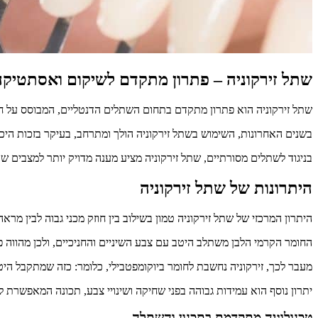
שתל זירקוניה – פתרון מתקדם לשיקום ואסתטיקה
שתל זירקוניה הוא פתרון מתקדם בתחום השתלים הדנטליים, המבוסס על ח
בשנים האחרונות, השימוש בשתל זירקוניה הולך ומתרחב, בעיקר בזכות היכו
בניגוד לשתלים מסורתיים, שתל זירקוניה מציע מענה מדויק יותר למצבים 
היתרונות של שתל זירקוניה
היתרון המרכזי של שתל זירקוניה טמון בשילוב בין חוזק מכני גבוה לבין מראה
החומר הקרמי הלבן משתלב היטב עם צבע השיניים והחניכיים, ולכן מהווה פת
מעבר לכך, זירקוניה נחשבת לחומר ביוקומפטבילי, כלומר: כזה שמתקבל היטב
יתרון נוסף הוא עמידות גבוהה בפני שחיקה ושינויי צבע, תכונה המאפשרת
טכנולוגיה מתקדמת בתכנון והשתלה